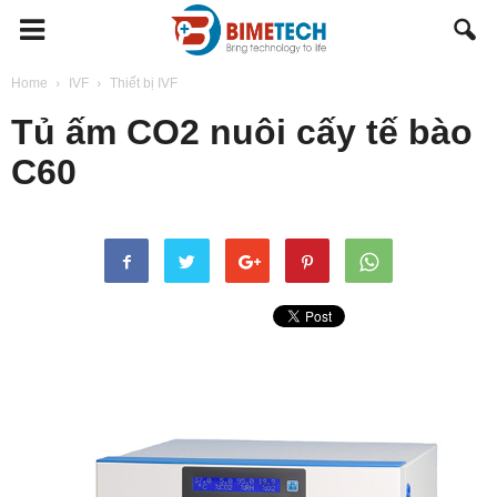
BIMETECH
Home
IVF
Thiết bị IVF
Tủ ấm CO2 nuôi cấy tế bào
C60