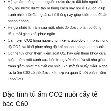
Hệ tạo ẩm thông minh, nguồn nước được đặt bên ngoài tủ
ấm, hơi nước được tạo ra bằng cách bay hơi ở 120 độ, giúp
tránh nhiễm tối đa, ngoài ra hệ thống này giúp khôi phục độ ẩm
nhanh chóng
Hệ gia nhiệt làm ấm sáu mặt, nhiệt độ được phân bố đồng
đều, thời gian khôi phục ngắn
Cảm biến CO2 hồng ngoại chùm kém, giúp đo chính xác nồng
độ CO2, và khôi phục nồng độ khí nhanh chóng sau mở cửa
Có thể tùy chọn thêm kiểm soát O2, hay gắn thêm khóa cửa,
hoặc thêm một cánh cửa bên trong với bốn cửa sổ nhỏ giúp
tránh giảm nhiệt mà mất khí nhiều khi mở tủ ra lấy mẫu. Ngoài
ra, tủ ấm C60 có thể được kết hợp và quản lý bởi phần mềm
LaboDat+.
Đặc tính tủ ấm CO2 nuôi cấy tế
bào C60