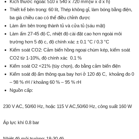
Kích thước ngoài: 510 x 540 x 720 mm(w x d x h)
Thiết kế bên trong: 60 lít, Thép không gỉ, làm bóng bằng điện,
ba giá chiều cao có thể điều chỉnh được
Làm ấm bên trong thành tủ và cửa tủ (sáu mặt)
Làm ấm 27-45 độ C, nhiệt độ cài đặt cao hơn ngoài môi
trường hơn 5 độ c, độ chính xác ± 0.1 °C / 0.3 °C
Kiểm soát CO2: Cảm biến hồng ngoại chùm kép, kiểm soát
CO2 từ 1-10%, độ chính xác 0.1 %
Kiểm soát O2 <21% (tùy chọn), đo bằng cảm biến điện
Kiểm soát độ ẩm thông qua bay hơi ở 120 độ C, khoảng đo 0
– 98 % rH / khoảng 60 % – 95 % rH
Nguồn cấp:
230 V AC, 50/60 Hz, hoặc 115 V AC,50/60 Hz, công suất 160 W
Áp lực khí 0.8 bar
Nhiệt độ môi trường: 18-30 độ