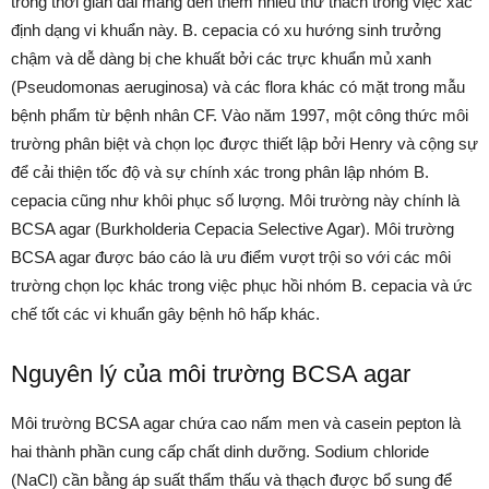
trong thời gian dài mang đến thêm nhiều thử thách trong việc xác
định dạng vi khuẩn này. B. cepacia có xu hướng sinh trưởng
chậm và dễ dàng bị che khuất bởi các trực khuẩn mủ xanh
(Pseudomonas aeruginosa) và các flora khác có mặt trong mẫu
bệnh phẩm từ bệnh nhân CF. Vào năm 1997, một công thức môi
trường phân biệt và chọn lọc được thiết lập bởi Henry và cộng sự
để cải thiện tốc độ và sự chính xác trong phân lập nhóm B.
cepacia cũng như khôi phục số lượng. Môi trường này chính là
BCSA agar (Burkholderia Cepacia Selective Agar). Môi trường
BCSA agar được báo cáo là ưu điểm vượt trội so với các môi
trường chọn lọc khác trong việc phục hồi nhóm B. cepacia và ức
chế tốt các vi khuẩn gây bệnh hô hấp khác.
Nguyên lý của môi trường BCSA agar
Môi trường BCSA agar chứa cao nấm men và casein pepton là
hai thành phần cung cấp chất dinh dưỡng. Sodium chloride
(NaCl) cần bằng áp suất thẩm thấu và thạch được bổ sung để