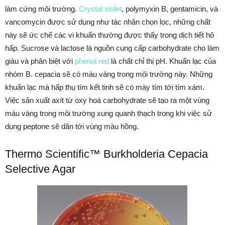
làm cứng môi trường.
Crystal violet
, polymyxin B, gentamicin, và
vancomycin được sử dụng như tác nhân chọn lọc, những chất
này sẽ ức chế các vi khuẩn thường được thấy trong dịch tiết hô
hấp. Sucrose và lactose là nguồn cung cấp carbohydrate cho làm
giàu và phân biệt với
phenol red
là chất chỉ thị pH. Khuẩn lạc của
nhóm B. cepacia sẽ có màu vàng trong môi trường này. Những
khuẩn lạc mà hấp thụ tím kết tinh sẽ có mày tím tới tím xám.
Việc sản xuất axít từ oxy hoá carbohydrate sẽ tạo ra một vùng
màu vàng trong môi trường xung quanh thạch trong khi việc sử
dụng peptone sẽ dãn tới vùng màu hồng.
Thermo Scientific™ Burkholderia Cepacia
Selective Agar