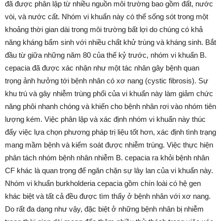
đã được phân lập từ nhiều nguồn môi trường bao gồm đất, nước
vòi, và nước cất. Nhóm vi khuẩn này có thể sống sót trong một
khoảng thời gian dài trong môi trường bất lợi do chúng có khả
năng kháng bẩm sinh với nhiều chất khử trùng và kháng sinh. Bắt
đầu từ giữa những năm 80 của thế kỷ trước, nhóm vi khuẩn B.
cepacia đã được xác nhận như một tác nhân gây bệnh quan
trọng ảnh hưởng tới bệnh nhân có xơ nang (cystic fibrosis). Sự
khu trú và gây nhiễm trùng phổi của vi khuẩn này làm giảm chức
năng phôi nhanh chóng và khiến cho bệnh nhân rơi vào nhóm tiên
lượng kém. Việc phân lập và xác định nhóm vi khuẩn này thúc
đẩy việc lựa chọn phương pháp trị liệu tốt hơn, xác định tình trạng
mang mầm bệnh và kiểm soát được nhiễm trùng. Việc thực hiện
phân tách nhóm bệnh nhân nhiễm B. cepacia ra khỏi bệnh nhân
CF khác là quan trọng để ngăn chặn sự lây lan của vi khuẩn này.
Nhóm vi khuẩn burkholderia cepacia gồm chín loài có hệ gen
khác biệt và tất cả đều được tìm thấy ở bệnh nhân với xơ nang.
Do rất đa dạng như vậy, đặc biệt ở những bệnh nhân bị nhiễm