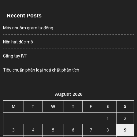
Recent Posts
Máy nhuộm gram tự động
Nến hạt đúc mô
Găng tay IVF
Tiêu chuẩn phân loại hoá chất phân tích
August 2026
M
T
W
T
F
S
S
1
2
3
4
5
6
7
8
9