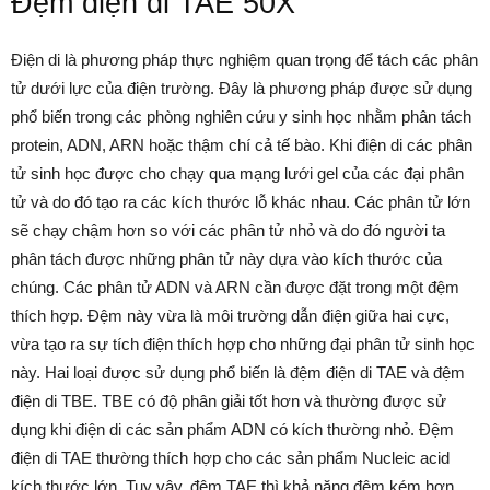
Đệm điện di TAE 50X
Điện di là phương pháp thực nghiệm quan trọng để tách các phân
tử dưới lực của điện trường. Đây là phương pháp được sử dụng
phổ biến trong các phòng nghiên cứu y sinh học nhằm phân tách
protein, ADN, ARN hoặc thậm chí cả tế bào. Khi điện di các phân
tử sinh học được cho chạy qua mạng lưới gel của các đại phân
tử và do đó tạo ra các kích thước lỗ khác nhau. Các phân tử lớn
sẽ chạy chậm hơn so với các phân tử nhỏ và do đó người ta
phân tách được những phân tử này dựa vào kích thước của
chúng. Các phân tử ADN và ARN cần được đặt trong một đệm
thích hợp. Đệm này vừa là môi trường dẫn điện giữa hai cực,
vừa tạo ra sự tích điện thích hợp cho những đại phân tử sinh học
này. Hai loại được sử dụng phổ biến là đệm điện di TAE và đệm
điện di TBE. TBE có độ phân giải tốt hơn và thường được sử
dụng khi điện di các sản phẩm ADN có kích thường nhỏ. Đệm
điện di TAE thường thích hợp cho các sản phẩm Nucleic acid
kích thước lớn. Tuy vậy, đệm TAE thì khả năng đệm kém hơn