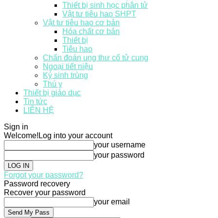
Thiết bị sinh học phân tử
Vật tư tiêu hao SHPT
Vật tư tiêu hao cơ bản
Hóa chất cơ bản
Thiết bị
Tiêu hao
Chẩn đoán ung thư cổ tử cung
Ngoại tiết niệu
Ký sinh trùng
Thú y
Thiết bị giáo dục
Tin tức
LIÊN HỆ
Sign in
Welcome!
Log into your account
your username
your password
Forgot your password?
Password recovery
Recover your password
your email