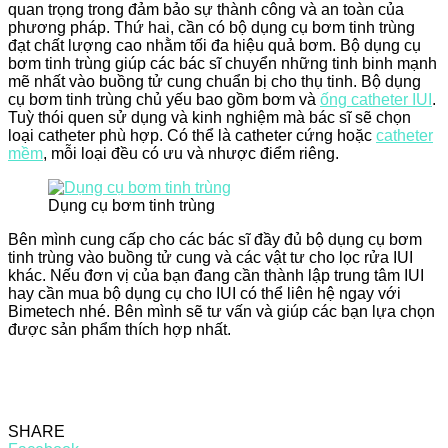
quan trọng trong đảm bảo sự thành công và an toàn của
phương pháp. Thứ hai, cần có bộ dụng cụ bơm tinh trùng
đạt chất lượng cao nhằm tối đa hiệu quả bơm. Bộ dụng cụ
bơm tinh trùng giúp các bác sĩ chuyển những tinh binh mạnh
mẽ nhất vào buồng tử cung chuẩn bị cho thụ tinh. Bộ dụng
cụ bơm tinh trùng chủ yếu bao gồm bơm và
ống catheter IUI
.
Tuỳ thói quen sử dụng và kinh nghiệm mà bác sĩ sẽ chọn
loại catheter phù hợp. Có thể là catheter cứng hoặc
catheter
mềm
, mỗi loại đều có ưu và nhược điểm riêng.
Dụng cụ bơm tinh trùng
Bên mình cung cấp cho các bác sĩ đầy đủ bộ dụng cụ bơm
tinh trùng vào buồng tử cung và các vật tư cho lọc rửa IUI
khác. Nếu đơn vị của bạn đang cần thành lập trung tâm IUI
hay cần mua bộ dụng cụ cho IUI có thể liên hệ ngay với
Bimetech nhé. Bên mình sẽ tư vấn và giúp các bạn lựa chọn
được sản phẩm thích hợp nhất.
SHARE