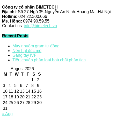
Công ty cổ phần BIMETECH
Địa chỉ:
Số 27-Ngõ 35-Nguyễn An Ninh-Hoàng Mai-Hà Nội
Hotline:
024.22.300.666
Ms. Hồng:
0974.90.59.55
Contact us:
info@bimetech.vn
Recent Posts
Máy nhuộm gram tự động
Nến hạt đúc mô
Găng tay IVF
Tiêu chuẩn phân loại hoá chất phân tích
August 2026
M
T
W
T
F
S
S
1
2
3
4
5
6
7
8
9
10
11
12
13
14
15
16
17
18
19
20
21
22
23
24
25
26
27
28
29
30
31
« Aug