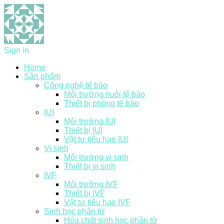
Sign in
Home
Sản phẩm
Công nghệ tế bào
Môi trường nuôi tế bào
Thiết bị phòng tế bào
IUI
Môi trường IUI
Thiết bị IUI
Vật tư tiêu hao IUI
Vi sinh
Môi trường vi sinh
Thiết bị vi sinh
IVF
Môi trường IVF
Thiết bị IVF
Vật tư tiêu hao IVF
Sinh học phân tử
Hóa chất sinh học phân tử