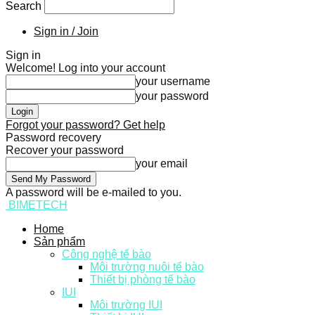
Search
Sign in / Join
Sign in
Welcome! Log into your account
your username
your password
Forgot your password? Get help
Password recovery
Recover your password
your email
A password will be e-mailed to you.
BIMETECH
Home
Sản phẩm
Công nghệ tế bào
Môi trường nuôi tế bào
Thiết bị phòng tế bào
IUI
Môi trường IUI