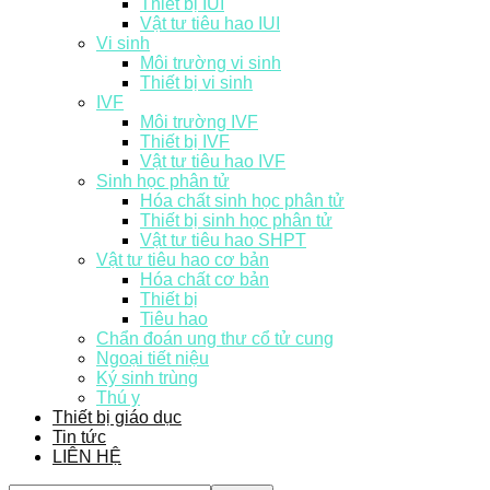
Thiết bị IUI
Vật tư tiêu hao IUI
Vi sinh
Môi trường vi sinh
Thiết bị vi sinh
IVF
Môi trường IVF
Thiết bị IVF
Vật tư tiêu hao IVF
Sinh học phân tử
Hóa chất sinh học phân tử
Thiết bị sinh học phân tử
Vật tư tiêu hao SHPT
Vật tư tiêu hao cơ bản
Hóa chất cơ bản
Thiết bị
Tiêu hao
Chẩn đoán ung thư cổ tử cung
Ngoại tiết niệu
Ký sinh trùng
Thú y
Thiết bị giáo dục
Tin tức
LIÊN HỆ