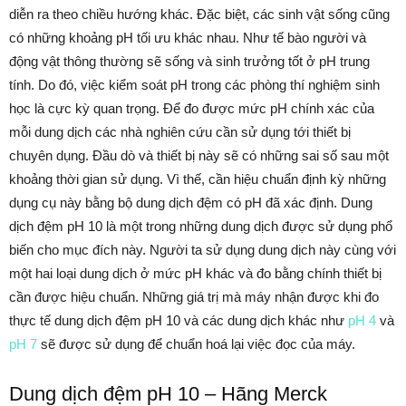
diễn ra theo chiều hướng khác. Đặc biệt, các sinh vật sống cũng
có những khoảng pH tối ưu khác nhau. Như tế bào người và
động vật thông thường sẽ sống và sinh trưởng tốt ở pH trung
tính. Do đó, việc kiểm soát pH trong các phòng thí nghiệm sinh
học là cực kỳ quan trọng. Để đo được mức pH chính xác của
mỗi dung dịch các nhà nghiên cứu cần sử dụng tới thiết bị
chuyên dụng. Đầu dò và thiết bị này sẽ có những sai số sau một
khoảng thời gian sử dụng. Vì thế, cần hiệu chuẩn định kỳ những
dụng cụ này bằng bộ dung dịch đệm có pH đã xác định. Dung
dịch đệm pH 10 là một trong những dung dịch được sử dụng phổ
biến cho mục đích này. Người ta sử dụng dung dịch này cùng với
một hai loại dung dịch ở mức pH khác và đo bằng chính thiết bị
cần được hiệu chuẩn. Những giá trị mà máy nhận được khi đo
thực tế dung dịch đệm pH 10 và các dung dịch khác như
pH 4
và
pH 7
sẽ được sử dụng để chuẩn hoá lại việc đọc của máy.
Dung dịch đệm pH 10 – Hãng Merck