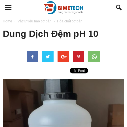
BIMETECH
Home
Vật tư tiêu hao cơ bản
Hóa chất cơ bản
Dung Dịch Đệm pH 10