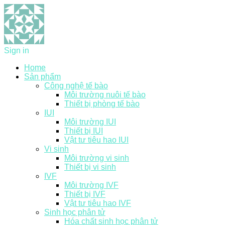
Sign in
Home
Sản phẩm
Công nghệ tế bào
Môi trường nuôi tế bào
Thiết bị phòng tế bào
IUI
Môi trường IUI
Thiết bị IUI
Vật tư tiêu hao IUI
Vi sinh
Môi trường vi sinh
Thiết bị vi sinh
IVF
Môi trường IVF
Thiết bị IVF
Vật tư tiêu hao IVF
Sinh học phân tử
Hóa chất sinh học phân tử