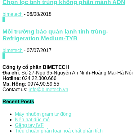
Chọn lọc tinh trùng không phân mảnh ADN
bimetech
-
06/08/2018
0
Môi trường bảo quản lạnh tinh trùng-
Refrigeration Medium-TYB
bimetech
-
07/07/2017
0
Công ty cổ phần BIMETECH
Địa chỉ:
Số 27-Ngõ 35-Nguyễn An Ninh-Hoàng Mai-Hà Nội
Hotline:
024.22.300.666
Ms. Hồng:
0974.90.59.55
Contact us:
info@bimetech.vn
Recent Posts
Máy nhuộm gram tự động
Nến hạt đúc mô
Găng tay IVF
Tiêu chuẩn phân loại hoá chất phân tích