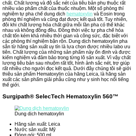
chất. Chất lượng và độ sắc nét của tiêu bản phụ thuộc rất
nhiều vào phẩm chất của thuốc nhuộm. Một số phòng thí
nghiệm tự pha chế dung dịch
hematoxylin
và Eosin trong
phòng thí nghiệm và cũng đạt được kết quả tốt. Tuy nhiên,
đôi khi chất lượng hóa chất giữa mỗi lần pha có thể khác
nhau và không đồng đều. Đồng thời việc tự pha chế hóa
chất tốn kém khá nhiều thời gian và công sức, đặc biệt với
các phòng thí nghiệm bận rộn. Dung dịch hematoxylin pha
sẵn từ hãng sản xuất uy tín là lựa chọn được nhiều labo ưu
tiên. Chất lượng của những sản phẩm này ổn định và được
kiểm nghiệm và đảm bảo trong từng lô sản xuất. Vì vậy chất
lượng tiêu bản sau nhuộm rất tốt, hình ảnh sắc nét, trợ giúp
rất nhiều cho người đọc kết quả. Dưới đây chúng tôi sẽ giới
thiệu sản phẩm Hematoxylin của hãng Leica, là hãng sản
xuất các sản phẩm giải phẫu cũng như y sinh học nổi tiếng
thế giới.
Surgipath® SelecTech Hematoxylin 560™
Dung dịch hematoxylin
Hãng sản xuất: Leica
Nước sản xuất: Mỹ
Đóng gói: 500 ml