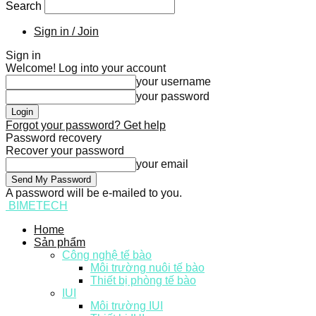
Search
Sign in / Join
Sign in
Welcome! Log into your account
your username
your password
Forgot your password? Get help
Password recovery
Recover your password
your email
A password will be e-mailed to you.
BIMETECH
Home
Sản phẩm
Công nghệ tế bào
Môi trường nuôi tế bào
Thiết bị phòng tế bào
IUI
Môi trường IUI