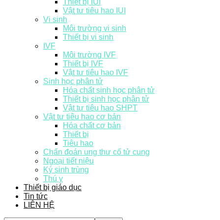
Thiết bị IUI
Vật tư tiêu hao IUI
Vi sinh
Môi trường vi sinh
Thiết bị vi sinh
IVF
Môi trường IVF
Thiết bị IVF
Vật tư tiêu hao IVF
Sinh học phân tử
Hóa chất sinh học phân tử
Thiết bị sinh học phân tử
Vật tư tiêu hao SHPT
Vật tư tiêu hao cơ bản
Hóa chất cơ bản
Thiết bị
Tiêu hao
Chẩn đoán ung thư cổ tử cung
Ngoại tiết niệu
Ký sinh trùng
Thú y
Thiết bị giáo dục
Tin tức
LIÊN HỆ