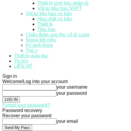
Thiết bị sinh học phân tử
Vật tư tiêu hao SHPT
Vật tư tiêu hao cơ bản
Hóa chất cơ bản
Thiết bị
Tiêu hao
Chẩn đoán ung thư cổ tử cung
Ngoại tiết niệu
Ký sinh trùng
Thú y
Thiết bị giáo dục
Tin tức
LIÊN HỆ
Sign in
Welcome!
Log into your account
your username
your password
Forgot your password?
Password recovery
Recover your password
your email