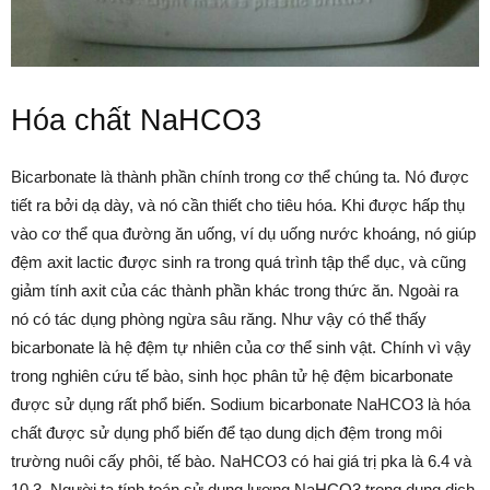
Hóa chất NaHCO3
Bicarbonate là thành phần chính trong cơ thể chúng ta. Nó được
tiết ra bởi dạ dày, và nó cần thiết cho tiêu hóa. Khi được hấp thụ
vào cơ thể qua đường ăn uống, ví dụ uống nước khoáng, nó giúp
đệm axit lactic được sinh ra trong quá trình tập thể dục, và cũng
giảm tính axit của các thành phần khác trong thức ăn. Ngoài ra
nó có tác dụng phòng ngừa sâu răng. Như vậy có thể thấy
bicarbonate là hệ đệm tự nhiên của cơ thể sinh vật. Chính vì vậy
trong nghiên cứu tế bào, sinh học phân tử hệ đệm bicarbonate
được sử dụng rất phổ biến. Sodium bicarbonate NaHCO3 là hóa
chất được sử dụng phổ biến để tạo dung dịch đệm trong môi
trường nuôi cấy phôi, tế bào. NaHCO3 có hai giá trị pka là 6.4 và
10.3. Người ta tính toán sử dụng lượng NaHCO3 trong dung dịch