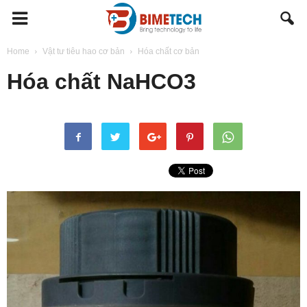
BIMETECH
Home
Vật tư tiêu hao cơ bản
Hóa chất cơ bản
Hóa chất NaHCO3