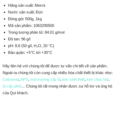
Hãng sản xuất: Merck
Nước sản xuất: Đức
Đóng gói: 500g, 1kg
Mã sản phẩm: 1063290500
Trọng lượng phân tử: 84.01 g/mol
Độ tan: 96 g/l
pH: 8.6 (50 g/l, H₂O, 20 °C)
Bảo quản: +5°C tới +30°C
Hãy liên hệ với chúng tôi để được tư vấn chi tiết về sản phẩm.
Ngoài ra chúng tôi còn cung cấp nhiều hóa chất thiết bị khác như:
Colcemid
,
APS
,
môi trường cấy ối
,
kim sinh thiết
,
kim chọc hút
,
tủ cấy phôi
… Chúng tôi rất mong nhận được sự hỗ trợ và ủng hộ
của Quí khách.