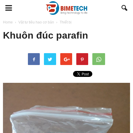
BIMETECH
Home
Vật tư tiêu hao cơ bản
Thiết bị
Khuôn đúc parafin