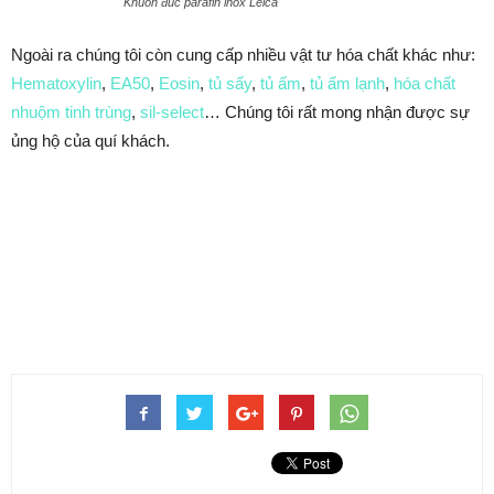
Khuôn đúc parafin inox Leica
Ngoài ra chúng tôi còn cung cấp nhiều vật tư hóa chất khác như:
Hematoxylin
,
EA50
,
Eosin
,
tủ sấy
,
tủ ấm
,
tủ ấm lạnh
,
hóa chất
nhuộm tinh trùng
,
sil-select
… Chúng tôi rất mong nhận được sự
ủng hộ của quí khách.