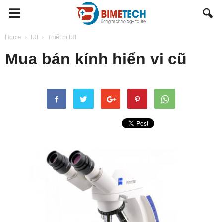
BIMETECH
Home
IUI
Thiết bị IUI
Mua bán kính hiển vi cũ