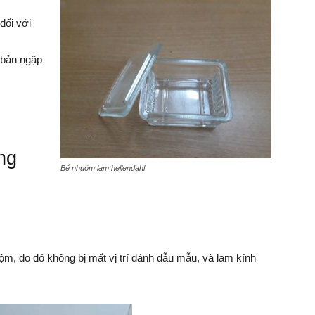
đối với
 bản ngập
ng
Bể nhuộm lam hellendahl
m, do đó không bị mất vị trí đánh dẫu mẫu, và lam kính