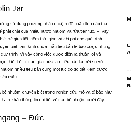
lin Jar
M
hường sử dụng phương pháp nhuộm để phân tích cấu trúc
ể phải chải qua nhiều bước nhuộm và rửa tiên tục. Vì vậy
t sẽ giúp tiết kiệm thời gian và chi phí cho quá trình
C
yên biệt, lam kính chứa mẫu tiêu bản tế bào được nhúng
A
uy trình. Vì vậy công việc được diễn ra thuận lợi và
 thiết kế có các giá chứa lam tiêu bản tác rời so với
 nhuộm nhiều tiêu bản cùng một lúc do đó tiết kiệm được
nhiều mẫu.
M
R
à bể nhuộm chuyên biệt trong nghiên cứu mô và tế bào như
tham khảo thông tin chi tiết về các bộ nhuộm dưới đây.
ngang – Đức