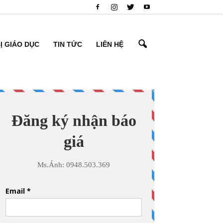
BỊ GIÁO DỤC
TIN TỨC
LIÊN HỆ