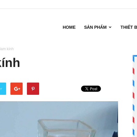
HOME
SẢN PHẨM
THIẾT 
lam kính
ính
er