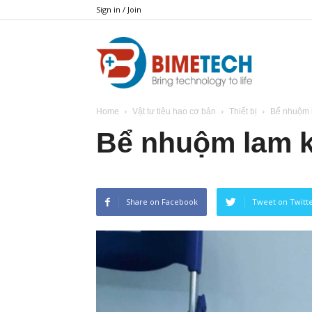
Sign in / Join
BIMETECH
Home
Vật tư tiêu hao cơ bản
Thiết bị
Bể nhuộm 
Bể nhuộm lam k
Share on Facebook
Tweet on Twitt