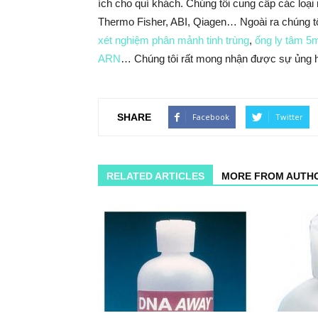
ích cho quí khách. Chúng tôi cung cấp các lo
Thermo Fisher, ABI, Qiagen… Ngoài ra chúng t
xét nghiệm phân mảnh tinh trùng
,
ống ly tâm 5
ARN
… Chúng tôi rất mong nhận được sự ủng h
SHARE
Facebook
Twitter
RELATED ARTICLES
MORE FROM AUTH