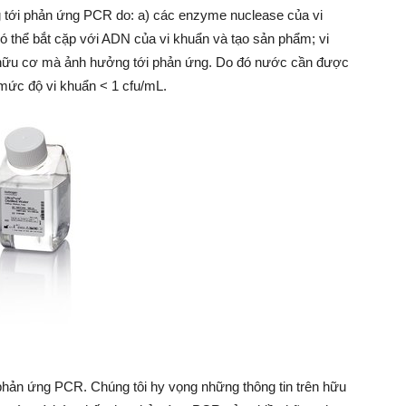
 tới phản ứng PCR do: a) các enzyme nuclease của vi
 thể bắt cặp với ADN của vi khuẩn và tạo sản phẩm; vi
ử hữu cơ mà ảnh hưởng tới phản ứng. Do đó nước cần được
 mức độ vi khuẩn < 1 cfu/mL.
 phản ứng PCR. Chúng tôi hy vọng những thông tin trên hữu