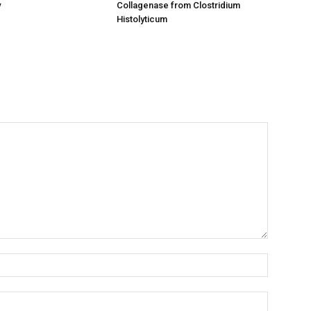
y
Collagenase from Clostridium
Histolyticum