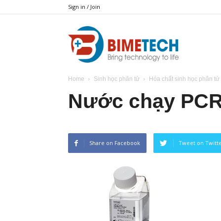
Sign in / Join
BIMETECH
Home
Sinh học phân tử
Hóa chất sinh học phân tử
Nước chạy PC
Share on Facebook
Tweet on Twitt