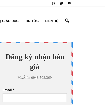
BỊ GIÁO DỤC
TIN TỨC
LIÊN HỆ