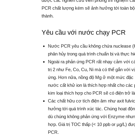
được các nghiên cứu viên phòng thí nghiệm c
PCR chất lượng kém sẽ ảnh hưởng tới toàn bộ k
thành.
Yêu cầu với nước chạy PCR
Nước PCR yêu cầu không chứa nuclease (
phân hủy trong quá trình chuẩn bị và thực h
Ngoài ra phản ứng PCR rất nhạy cảm với cá
trị 2 như Fe, Co, Cu, Ni mà có thể gắn với 
ứng. Hơn nữa, nồng độ Mg ở một mức đặc bi
nước cất khử ion là thích hợp nhất cho các 
kim loại thích hợp cho PCR sẽ có điện trở 
Các chất hữu cơ tích điện âm như axit fulvi
hưởng tới quá trình xúc tác. Chúng hoạt độ
dù chúng không phản ứng với Enzyme nhưng c
hợp. Giá trị TOC thấp (< 10 ppb or µg/L) đ
PCR.