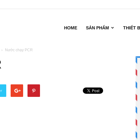
HOME
SẢN PHẨM
THIẾT 
Nước chạy PCR
R
er