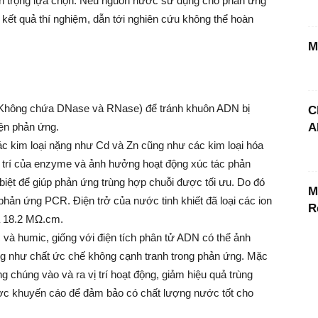
ẩn trọng lựa chọn. Nếu nguồn nước sử dụng cho phản ứng
ết quả thí nghiệm, dẫn tới nghiên cứu không thể hoàn
M
Không chứa DNase và RNase) để tránh khuôn ADN bị
C
iện phản ứng.
A
c kim loại nặng như Cd và Zn cũng như các kim loại hóa
vị trí của enzyme và ảnh hưởng hoạt động xúc tác phản
ệt để giúp phản ứng trùng hợp chuỗi được tối ưu. Do đó
M
phản ứng PCR. Điện trở của nước tinh khiết đã loại các ion
R
là 18.2 MΩ.cm.
c và humic, giống với điện tích phân tử ADN có thể ảnh
ng như chất ức chế không cạnh tranh trong phản ứng. Mặc
húng vào và ra vị trí hoạt động, giảm hiệu quả trùng
ược khuyến cáo để đảm bảo có chất lượng nước tốt cho