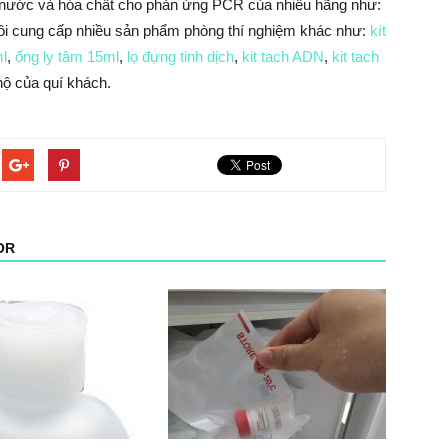
ại nước và hóa chất cho phản ứng PCR của nhiều hãng như:
ôi cung cấp nhiều sản phẩm phòng thí nghiệm khác như:
kít
ml
,
ống ly tâm 15ml
,
lọ đựng tinh dịch
,
kit tach ADN
,
kit tach
ộ của quí khách.
OR