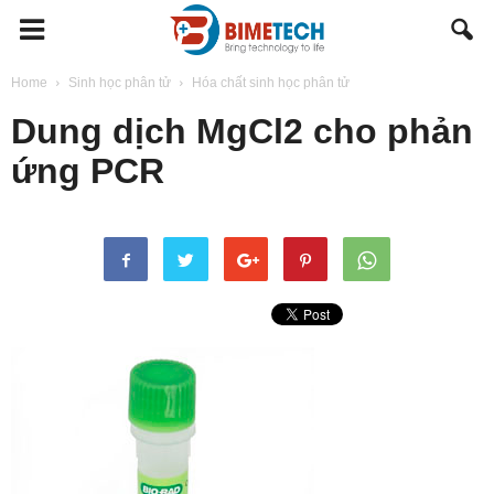
BIMETECH
Home
Sinh học phân tử
Hóa chất sinh học phân tử
Dung dịch MgCl2 cho phản
ứng PCR