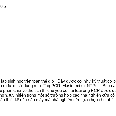
0.5
ab sinh học trên toàn thế giới. Đây được coi như kỹ thuật cơ
g cụ được sử dụng như: Taq PCR, Master mix, dNTPs… Bên cạn
u phân chia về thể tích thì chủ yếu có hai loại ống PCR được d
hơn, tuy nhiên trong một số trường hợp các nhà nghiên cứu có 
 vào thiết kế của nắp máy mà nhà nghiên cứu lựa chọn cho phù 