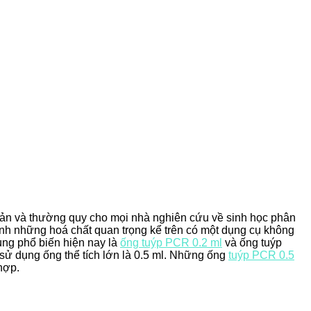
 bản và thường quy cho mọi nhà nghiên cứu về sinh học phân
h những hoá chất quan trọng kể trên có một dụng cụ không
ùng phổ biến hiện nay là
ống tuýp PCR 0.2 ml
và ống tuýp
sử dụng ống thể tích lớn là 0.5 ml. Những ống
tuýp PCR 0.5
hợp.