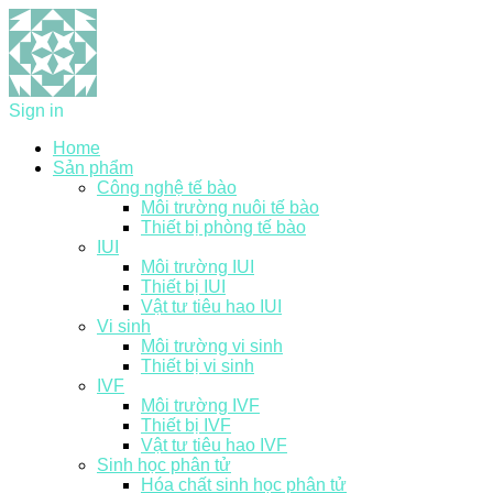
Sign in
Home
Sản phẩm
Công nghệ tế bào
Môi trường nuôi tế bào
Thiết bị phòng tế bào
IUI
Môi trường IUI
Thiết bị IUI
Vật tư tiêu hao IUI
Vi sinh
Môi trường vi sinh
Thiết bị vi sinh
IVF
Môi trường IVF
Thiết bị IVF
Vật tư tiêu hao IVF
Sinh học phân tử
Hóa chất sinh học phân tử