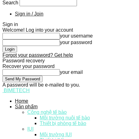
Search
Sign in / Join
Sign in
Welcome! Log into your account
your username
your password
Forgot your password? Get help
Password recovery
Recover your password
your email
A password will be e-mailed to you.
BIMETECH
Home
Sản phẩm
Công nghệ tế bào
Môi trường nuôi tế bào
Thiết bị phòng tế bào
IUI
Môi trường IUI