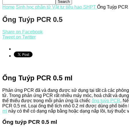
Home
Sinh học phân tử
Vật tư tiêu hao SHPT
Ống Tuýp PCR 
Ống Tuýp PCR 0.5
Share on Facebook
Tweet on Twitter
Ống Tuýp PCR 0.5 ml
Phản ứng PCR đã và đang được sử dụng tại tất cả các phòng l
tử. Trong phản ứng PCR rất nhiều máy móc, hoá chất và dụn
thể thiếu được trong mỗi phản ứng là chiếc
ống tuýp PCR
. Nế
PCR 0.5 ml. Loại ống thể tích nhỏ 0.2 ml được dùng phổ biến 
ml
này có thể có dạng nắp bằng hoặc dạng nắp lồi, tuỳ thuộc
Ống tuýp PCR 0.5 ml