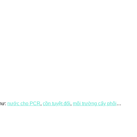
như:
nước cho PCR
,
cồn tuyệt đối
,
môi trường cấy phôi
…