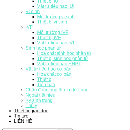
Thiết bị IUI
Vật tư tiêu hao IUI
Vi sinh
Môi trường vi sinh
Thiết bị vi sinh
IVF
Môi trường IVF
Thiết bị IVF
Vật tư tiêu hao IVF
Sinh học phân tử
Hóa chất sinh học phân tử
Thiết bị sinh học phân tử
Vật tư tiêu hao SHPT
Vật tư tiêu hao cơ bản
Hóa chất cơ bản
Thiết bị
Tiêu hao
Chẩn đoán ung thư cổ tử cung
Ngoại tiết niệu
Ký sinh trùng
Thú y
Thiết bị giáo dục
Tin tức
LIÊN HỆ