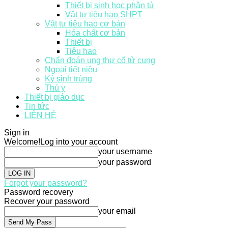
Thiết bị sinh học phân tử
Vật tư tiêu hao SHPT
Vật tư tiêu hao cơ bản
Hóa chất cơ bản
Thiết bị
Tiêu hao
Chẩn đoán ung thư cổ tử cung
Ngoại tiết niệu
Ký sinh trùng
Thú y
Thiết bị giáo dục
Tin tức
LIÊN HỆ
Sign in
Welcome!
Log into your account
your username
your password
Forgot your password?
Password recovery
Recover your password
your email