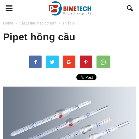
BIMETECH
Home
Vật tư tiêu hao cơ bản
Thiết bị
Pipet hồng cầu