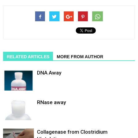
RELATED ARTICLES
MORE FROM AUTHOR
DNA Away
RNase away
Collagenase from Clostridium