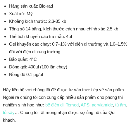
Hãng sản xuất: Bio-rad
Xuất xứ: Mỹ
Khoảng kích thước: 2.3-35 kb
Tổng số 14 băng, kích thước cách nhau chính xác 2.5 kb
Thể tích khuyến cáo tra mẫu: 4µl
Gel khuyến cáo chạy: 0.7–1% với điện di thường và 1.0–1.5%
đối với điện di xung trường
Bảo quản: 4°C
Đóng gói: 400µl (100 lần chạy)
Nồng độ 0.1 μg/μl
Hãy liên hệ với chúng tôi để được tư vấn trực tiếp về sản phẩm.
Ngoài ra chúng tôi còn cung cấp nhiều sản phẩm cho phòng thí
nghiệm sinh học như:
bể điện di
,
Temed
,
APS
,
acrylamide
,
tủ ấm
,
tủ sấy
… Chúng tôi rất mong nhận được sự ủng hộ của Quí
khách.