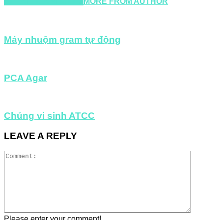
RELATED ARTICLES
MORE FROM AUTHOR
Máy nhuộm gram tự động
PCA Agar
Chủng vi sinh ATCC
LEAVE A REPLY
Please enter your comment!