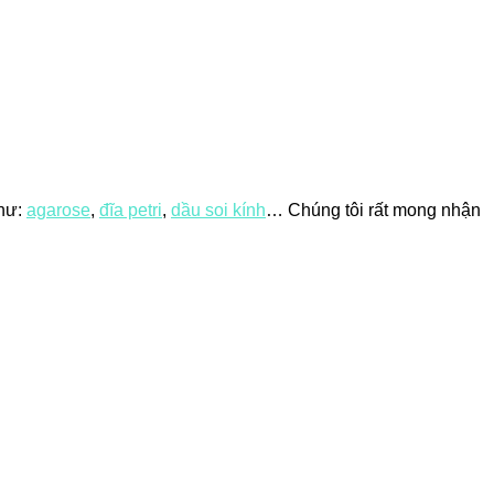
như:
agarose
,
đĩa petri
,
dầu soi kính
… Chúng tôi rất mong nhận