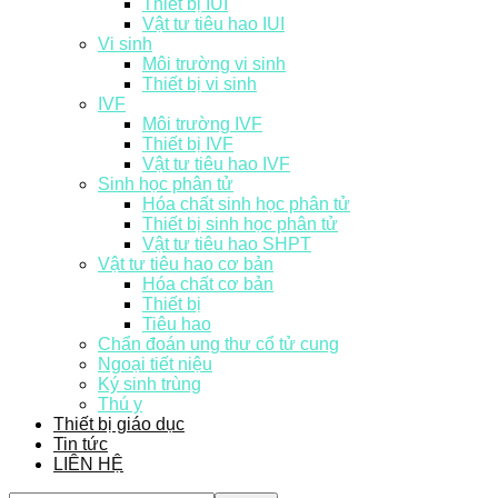
Thiết bị IUI
Vật tư tiêu hao IUI
Vi sinh
Môi trường vi sinh
Thiết bị vi sinh
IVF
Môi trường IVF
Thiết bị IVF
Vật tư tiêu hao IVF
Sinh học phân tử
Hóa chất sinh học phân tử
Thiết bị sinh học phân tử
Vật tư tiêu hao SHPT
Vật tư tiêu hao cơ bản
Hóa chất cơ bản
Thiết bị
Tiêu hao
Chẩn đoán ung thư cổ tử cung
Ngoại tiết niệu
Ký sinh trùng
Thú y
Thiết bị giáo dục
Tin tức
LIÊN HỆ