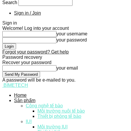
Search
Sign in / Join
Sign in
Welcome! Log into your account
your username
your password
Forgot your password? Get help
Password recovery
Recover your password
your email
A password will be e-mailed to you.
BIMETECH
Home
Sản phẩm
Công nghệ tế bào
Môi trường nuôi tế bào
Thiết bị phòng tế bào
IUI
Môi trường IUI