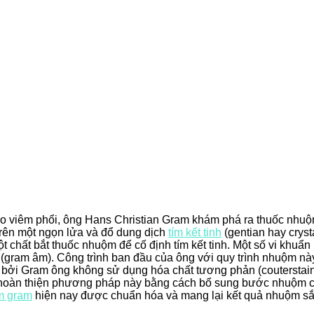
o viêm phổi, ông Hans Christian Gram khám phá ra thuốc nhuộm 
 trên một ngọn lửa và đổ dung dịch
tím kết tinh
(gentian hay cryst
ột chất bắt thuốc nhuộm để cố định tím kết tinh. Một số vi khu
n (gram âm). Công trình ban đầu của ông với quy trình nhuộm n
ởi Gram ông không sử dụng hóa chất tương phản (couterstain
 hoàn thiện phương pháp này bằng cách bổ sung bước nhuộm c
m gram
hiện nay được chuẩn hóa và mang lại kết quả nhuộm sắ