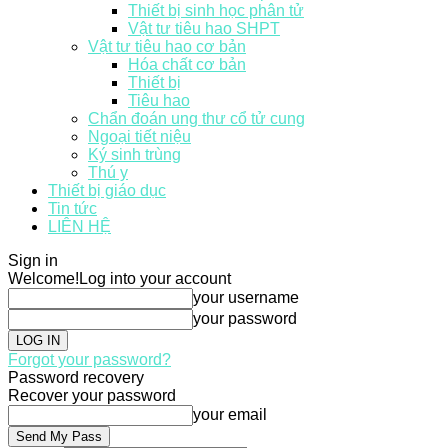
Thiết bị sinh học phân tử
Vật tư tiêu hao SHPT
Vật tư tiêu hao cơ bản
Hóa chất cơ bản
Thiết bị
Tiêu hao
Chẩn đoán ung thư cổ tử cung
Ngoại tiết niệu
Ký sinh trùng
Thú y
Thiết bị giáo dục
Tin tức
LIÊN HỆ
Sign in
Welcome!
Log into your account
your username
your password
Forgot your password?
Password recovery
Recover your password
your email