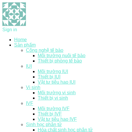
Sign in
Home
Sản phẩm
Công nghệ tế bào
Môi trường nuôi tế bào
Thiết bị phòng tế bào
IUI
Môi trường IUI
Thiết bị IUI
Vật tư tiêu hao IUI
Vi sinh
Môi trường vi sinh
Thiết bị vi sinh
IVF
Môi trường IVF
Thiết bị IVF
Vật tư tiêu hao IVF
Sinh học phân tử
Hóa chất sinh học phân tử