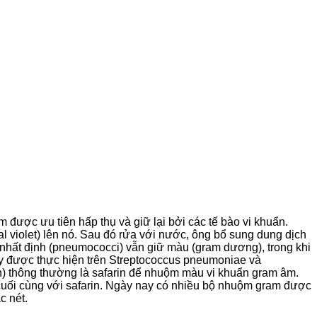
được ưu tiên hấp thụ và giữ lại bởi các tế bào vi khuẩn.
al violet) lên nó. Sau đó rửa với nước, ông bổ sung dung dịch
ẩn nhất định (pneumococci) vẫn giữ màu (gram dương), trong khi
ày được thực hiện trên Streptococcus pneumoniae và
) thông thường là safarin để nhuộm màu vi khuẩn gram âm.
uối cùng với safarin. Ngày nay có nhiều bộ nhuộm gram được
c nét.