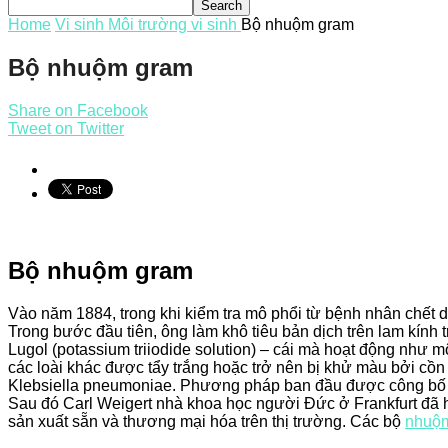
Home
Vi sinh
Môi trường vi sinh
Bộ nhuộm gram
Bộ nhuộm gram
Share on Facebook
Tweet on Twitter
Bộ nhuộm gram
Vào năm 1884, trong khi kiểm tra mô phổi từ bệnh nhân chết d
Trong bước đầu tiên, ông làm khô tiêu bản dịch trên lam kính
Lugol (potassium triiodide solution) – cái mà hoạt động như m
các loài khác được tẩy trắng hoặc trở nên bị khử màu bởi cồ
Klebsiella pneumoniae. Phương pháp ban đầu được công bố b
Sau đó Carl Weigert nhà khoa học người Đức ở Frankfurt đã
sản xuất sẵn và thương mại hóa trên thị trường. Các bộ
nhuộ