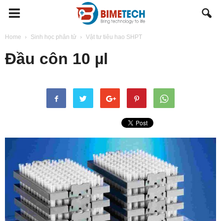
BIMETECH
Home
Sinh học phân tử
Vật tư tiêu hao SHPT
Đầu côn 10 µl