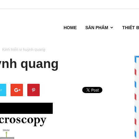
HOME
SẢN PHẨM
THIẾT 
Kính hiển vi huỳnh quang
uỳnh quang
er