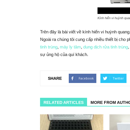
Kính hiển vi huỳnh qua
Trên đây là bài viết về kính hiển vi huỳnh quang
Ngoài ra chúng tôi cung cấp nhiều thiết bị cho 
tinh trùng
,
máy ly tâm
,
dung dịch rửa tinh trùng
sự ủng hộ của quí khách.
SHARE
Facebook
Twitter
RELATED ARTICLES
MORE FROM AUTH