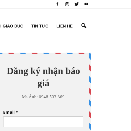
BỊ GIÁO DỤC
TIN TỨC
LIÊN HỆ