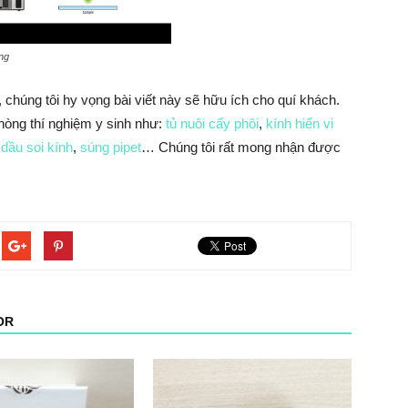
ng
, chúng tôi hy vọng bài viết này sẽ hữu ích cho quí khách.
phòng thí nghiệm y sinh như:
tủ nuôi cấy phôi
,
kính hiển vi
,
dầu soi kính
,
súng pipet
… Chúng tôi rất mong nhận được
OR