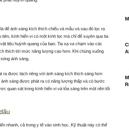
M
là để ánh sáng kích thích chiếu và mẫu và sau đó lọc ra
tiên, kính hiển vi có một kính lọc mà chỉ để xuyên qua tia
ật liệu huỳnh quang của bạn. Tia xạ va chạm vào các
C
ích thích tới mức năng lượng cao hơn. Khi chúng xuống
A
 sóng ánh sáng.
t ra được tách riêng với ánh sáng kích thích sáng hơn
M
ng ánh sáng được phát ra có năng lượng thấp và có bước
R
c quan sát trong kính hiển vi và tỏa sáng trên một nền tối
 dấu
iển nhanh, cả trong y tế vào sinh học. Kỹ thuật này có thể