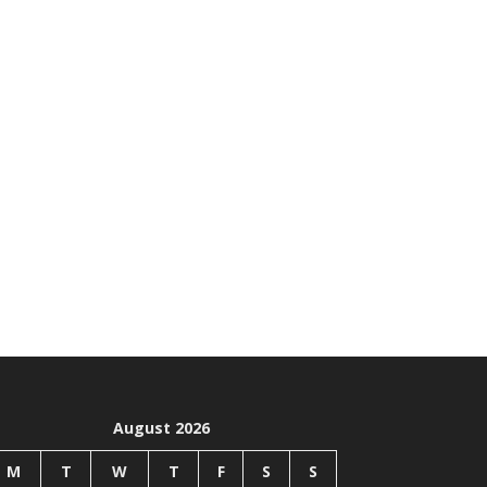
August 2026
M
T
W
T
F
S
S