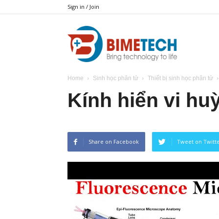
Sign in / Join
BIMETECH
Home
Sinh học phân tử
Thiết bị sinh học phân tử
Kính hiển vi h
Share on Facebook
Tweet on Twitt