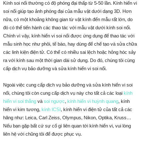
Kính soi nổi thường có độ phóng đại thấp từ 5-50 lần. Kính hiển vi
soi nổi giúp tạo ảnh phóng đại của mẫu vật dưới dạng 3D. Hơn
nữa, có một khoảng không gian từ vật kính đến mẫu rất lớn, do
đó có thể tiến hành các thao tác với mẫu vật dưới kính soi nổi.
Chính vì vậy, kính hiển vi soi nổi được ứng dụng để thao tác với
mẫu sinh học như phôi, tế bào, hay dùng để chế tạo và sửa chữa
các linh kiện điện tử. Có thể có nhiều sai lệch hoặc hỏng hóc sảy
ra với kính sau một thời gian dài sử dụng. Do đó, chúng tôi cùng
cấp dịch vụ bảo dưỡng và sửa kính hiển vi soi nổi.
Ngoài việc cung cấp dịch vụ bảo dưỡng và sửa kính hiển vi soi
nổi, chúng tôi còn cung cấp dịch vụ này cho tất cả các loại
kính
hiển vi soi thẳng
và
soi ngược
,
kính hiển vi huỳnh quang
, kính
hiển vi kim tương,
kính ICSI
, kính hiển vi điện tử của tất cả các
hãng như: Leica, Carl Zeiss, Olympus, Nikon, Optika, Kruss…
Nếu bạn gặp bất cứ sự cố gì liên quan tới kính hiển vi, vui lòng
liên hệ với chũng tôi để được phục vụ.