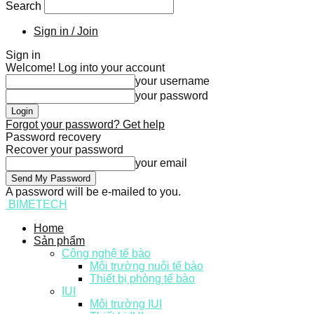
Search
Sign in / Join
Sign in
Welcome! Log into your account
your username
your password
Forgot your password? Get help
Password recovery
Recover your password
your email
A password will be e-mailed to you.
BIMETECH
Home
Sản phẩm
Công nghệ tế bào
Môi trường nuôi tế bào
Thiết bị phòng tế bào
IUI
Môi trường IUI