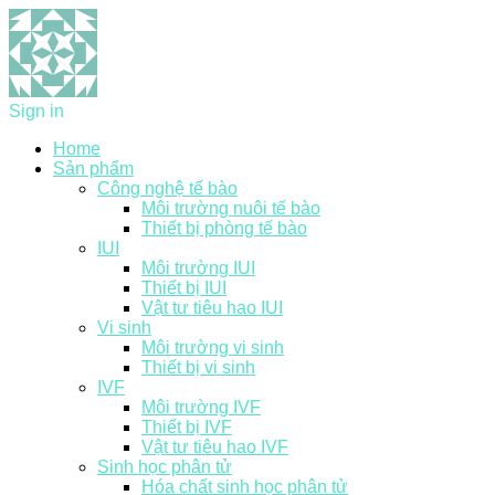
Sign in
Home
Sản phẩm
Công nghệ tế bào
Môi trường nuôi tế bào
Thiết bị phòng tế bào
IUI
Môi trường IUI
Thiết bị IUI
Vật tư tiêu hao IUI
Vi sinh
Môi trường vi sinh
Thiết bị vi sinh
IVF
Môi trường IVF
Thiết bị IVF
Vật tư tiêu hao IVF
Sinh học phân tử
Hóa chất sinh học phân tử