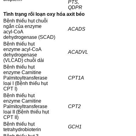
PTS,
QDPR
Tình trạng rối loạn oxy hóa axit béo
Bệnh thiếu hụt chuỗi
ngắn của enzyme
ACADS
acyl-CoA
dehydrogenase (SCAD)
Bệnh thiếu hụt
enzyme acyl-CoA
ACADVL
dehydrogenase
(VLCAD) chuỗi dài
Bệnh thiếu hụt
enzyme Carnitine
Palmitoyltransferase
CPT1A
loại I (Bệnh thiếu hụt
CPT I)
Bệnh thiếu hụt
enzyme Carnitine
Palmitoyltransferase
CPT2
loại II (Bệnh thiếu hụt
CPT II)
Bệnh thiếu hụt
GCH1
tetrahydrobioterin