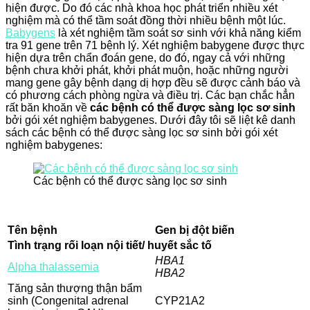
hiện được. Do đó các nhà khoa học phát triển nhiều xét
nghiệm mà có thể tầm soát đồng thời nhiều bệnh một lúc.
Babygens
là xét nghiệm tầm soát sơ sinh với khả năng kiểm
tra 91 gene trên 71 bệnh lý. Xét nghiệm babygene được thực
hiện dựa trên chẩn đoán gene, do đó, ngay cả với những
bệnh chưa khởi phát, khởi phát muộn, hoặc những người
mang gene gây bệnh dạng dị hợp đều sẽ được cảnh báo và
có phương cách phòng ngừa và điều trị. Các bạn chắc hẳn
rất băn khoăn về
các bệnh có thể được sàng lọc sơ sinh
bởi gói xét nghiệm babygenes. Dưới đây tôi sẽ liệt kê danh
sách các bệnh có thể được sàng lọc sơ sinh bởi gói xét
nghiệm babygenes:
Các bệnh có thể được sàng lọc sơ sinh
Tên bệnh
Gen bị đột biến
Tình trạng rối loạn nội tiết/ huyết sắc tố
HBA1
Alpha thalassemia
HBA2
Tăng sản thượng thận bẩm
sinh (Congenital adrenal
CYP21A2