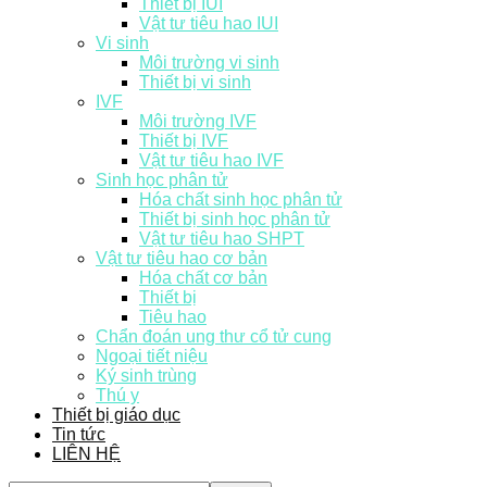
Thiết bị IUI
Vật tư tiêu hao IUI
Vi sinh
Môi trường vi sinh
Thiết bị vi sinh
IVF
Môi trường IVF
Thiết bị IVF
Vật tư tiêu hao IVF
Sinh học phân tử
Hóa chất sinh học phân tử
Thiết bị sinh học phân tử
Vật tư tiêu hao SHPT
Vật tư tiêu hao cơ bản
Hóa chất cơ bản
Thiết bị
Tiêu hao
Chẩn đoán ung thư cổ tử cung
Ngoại tiết niệu
Ký sinh trùng
Thú y
Thiết bị giáo dục
Tin tức
LIÊN HỆ