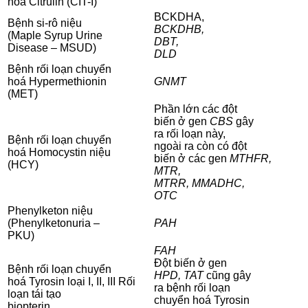
hoá Citrulin (CIT-I)
BCKDHA,
Bệnh si-rô niệu
BCKDHB,
(Maple Syrup Urine
DBT,
Disease – MSUD)
DLD
Bệnh rối loạn chuyển
hoá Hypermethionin
GNMT
(MET)
Phần lớn các đột
biến ở gen
CBS
gây
ra rối loạn này,
Bệnh rối loạn chuyển
ngoài ra còn có đột
hoá Homocystin niệu
biến ở các gen
MTHFR,
(HCY)
MTR,
MTRR, MMADHC,
OTC
Phenylketon niệu
(Phenylketonuria –
PAH
PKU)
FAH
Đột biến ở gen
Bệnh rối loạn chuyển
HPD, TAT
cũng gây
hoá Tyrosin loại I, II, III Rối
ra bệnh rối loạn
loạn tái tạo
chuyển hoá Tyrosin
biopterin