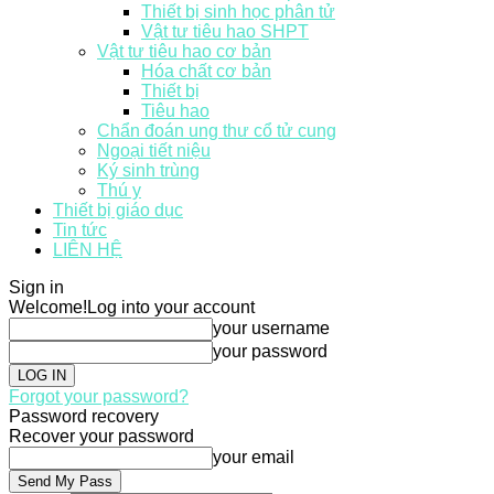
Thiết bị sinh học phân tử
Vật tư tiêu hao SHPT
Vật tư tiêu hao cơ bản
Hóa chất cơ bản
Thiết bị
Tiêu hao
Chẩn đoán ung thư cổ tử cung
Ngoại tiết niệu
Ký sinh trùng
Thú y
Thiết bị giáo dục
Tin tức
LIÊN HỆ
Sign in
Welcome!
Log into your account
your username
your password
Forgot your password?
Password recovery
Recover your password
your email