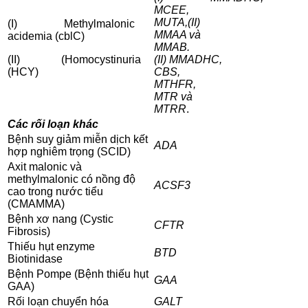
MCEE,
MUTA,
(II)
(I) Methylmalonic
MMAA và
acidemia (cblC)
MMAB.
(II) (Homocystinuria
(II) MMADHC,
(HCY)
CBS,
MTHFR,
MTR và
MTRR
.
Các rối loạn khác
Bệnh suy giảm miễn dịch kết
ADA
hợp nghiêm trọng (SCID)
Axit malonic và
methylmalonic có nồng độ
ACSF3
cao trong nước tiểu
(CMAMMA)
Bệnh xơ nang (Cystic
CFTR
Fibrosis)
Thiếu hụt enzyme
BTD
Biotinidase
Bệnh Pompe (Bệnh thiếu hụt
GAA
GAA)
Rối loạn chuyển hóa
GALT