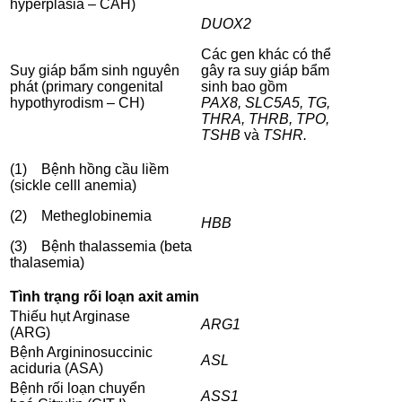
hyperplasia – CAH)
DUOX2
Các gen khác có thể
Suy giáp bẩm sinh nguyên
gây ra suy giáp bẩm
phát (primary congenital
sinh bao gồm
hypothyrodism – CH)
PAX8, SLC5A5, TG,
THRA, THRB, TPO,
TSHB
và
TSHR.
(1) Bệnh hồng cầu liềm
(sickle celll anemia)
(2) Metheglobinemia
HBB
(3) Bệnh thalassemia (beta
thalasemia)
Tình trạng rối loạn axit amin
Thiếu hụt Arginase
ARG1
(ARG)
Bệnh Argininosuccinic
ASL
aciduria (ASA)
Bệnh rối loạn chuyển
ASS1