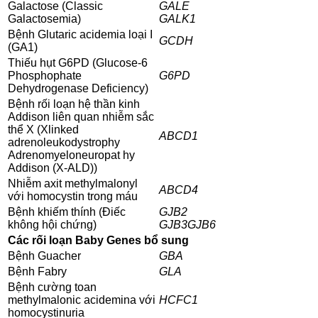
Galactose (Classic
GALE
Galactosemia)
GALK1
Bệnh Glutaric acidemia loại I
GCDH
(GA1)
Thiếu hụt G6PD (Glucose-6
Phosphophate
G6PD
Dehydrogenase Deficiency)
Bệnh rối loạn hệ thần kinh
Addison liên quan nhiễm sắc
thể X (Xlinked
ABCD1
adrenoleukodystrophy
Adrenomyeloneuropat hy
Addison (X-ALD))
Nhiễm axit methylmalonyl
ABCD4
với homocystin trong máu
Bệnh khiếm thính (Điếc
GJB2
không hội chứng)
GJB3
GJB6
Các rối loạn Baby Genes bổ sung
Bệnh Guacher
GBA
Bệnh Fabry
GLA
Bệnh cường toan
methylmalonic acidemina với
HCFC1
homocystinuria