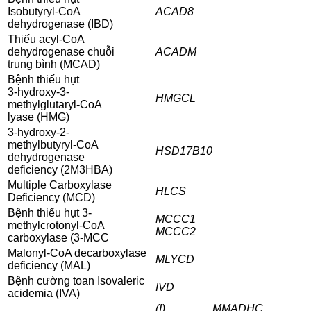
Isobutyryl-CoA
ACAD8
dehydrogenase (IBD)
Thiếu acyl-CoA
dehydrogenase chuỗi
ACADM
trung bình (MCAD)
Bệnh thiếu hụt
3-hydroxy-3-
HMGCL
methylglutaryl-CoA
lyase (HMG)
3-hydroxy-2-
methylbutyryl-CoA
HSD17B10
dehydrogenase
deficiency (2M3HBA)
Multiple Carboxylase
HLCS
Deficiency (MCD)
Bệnh thiếu hụt 3-
MCCC1
methylcrotonyl-CoA
MCCC2
carboxylase (3-MCC
Malonyl-CoA decarboxylase
MLYCD
deficiency (MAL)
Bệnh cường toan Isovaleric
IVD
acidemia (IVA)
(I)
MMADHC,