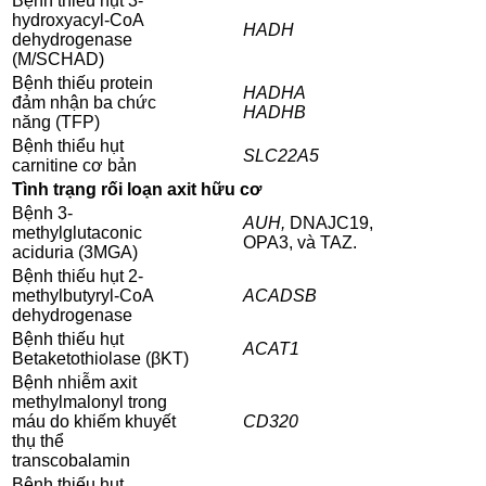
Bệnh thiếu hụt 3-
hydroxyacyl-CoA
HADH
dehydrogenase
(M/SCHAD)
Bệnh thiếu protein
HADHA
đảm nhận ba chức
HADHB
năng (TFP)
Bệnh thiểu hụt
SLC22A5
carnitine cơ bản
Tình trạng rối loạn axit hữu cơ
Bệnh 3-
AUH,
DNAJC19,
methylglutaconic
OPA3, và TAZ.
aciduria (3MGA)
Bệnh thiếu hụt 2-
methylbutyryl-CoA
ACADSB
dehydrogenase
Bệnh thiếu hụt
ACAT1
Betaketothiolase (βKT)
Bệnh nhiễm axit
methylmalonyl trong
máu do khiếm khuyết
CD320
thụ thể
transcobalamin
Bệnh thiếu hụt