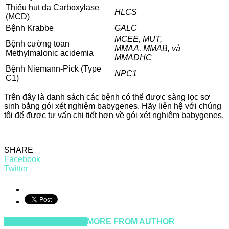
Thiếu hụt đa Carboxylase
HLCS
(MCD)
Bệnh Krabbe
GALC
MCEE, MUT,
Bệnh cường toan
MMAA, MMAB, và
Methylmalonic acidemia
MMADHC
Bệnh Niemann-Pick (Type
NPC1
C1)
Trên đây là danh sách các bệnh có thể được sàng lọc sơ
sinh bằng gói xét nghiệm babygenes. Hãy liên hệ với chúng
tôi để được tư vấn chi tiết hơn về gói xét nghiệm babygenes.
SHARE
Facebook
Twitter
RELATED ARTICLES
MORE FROM AUTHOR